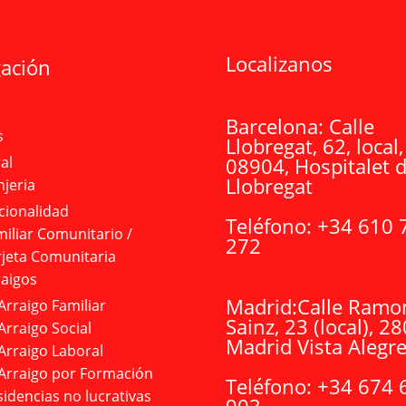
Localizanos
ación
Barcelona:
Calle
s
Llobregat, 62, local,
08904, Hospitalet 
al
Llobregat
njeria
cionalidad
Teléfono:
+34 610 
iliar Comunitario /
272
rjeta Comunitaria
raigos
Madrid:
Calle Ramo
Arraigo Familiar
Sainz, 23 (local), 2
Arraigo Social
Madrid Vista Alegr
Arraigo Laboral
Arraigo por Formación
Teléfono:
+34 674 
idencias no lucrativas
903