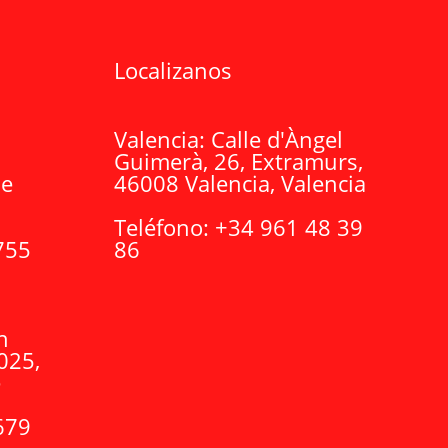
Localizanos
Valencia:
Calle d'Àngel
Guimerà, 26, Extramurs,
de
46008 Valencia, Valencia
Teléfono:
+34
961 48 39
755
86
n
8025,
e
679